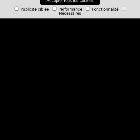
Accepter tous les cookies
Magazines
Publicité ciblée
Performance
Fonctionnalité
Nécessaires