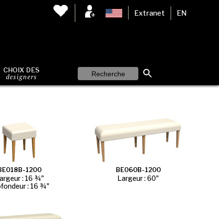
Extranet
EN
CHOIX DES
designers
BE018B-1200
BE060B-1200
argeur : 16 ¾"
Largeur : 60"
fondeur : 16 ¾"