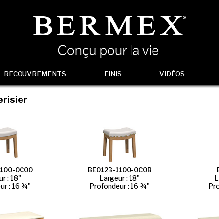
RECOUVREMENTS
FINIS
VIDÉOS
risier
1100-0C00
BE012B-1100-0C0B
r : 18"
Largeur : 18"
L
ur : 16 ¾"
Profondeur : 16 ¾"
Pro