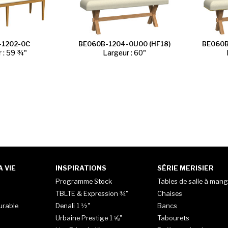
-1202-0C
BE060B-1204-0U00 (HF18)
BE060B
 : 59 ¾"
Largeur : 60"
 VIE
INSPIRATIONS
SÉRIE MERISIER
Programme Stock
Tables de salle à mang
TBLTE & Expression ¾"
Chaises
urable
Denali 1 ½"
Bancs
Urbaine Prestige 1 ⅝"
Tabourets