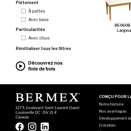
Piètement
À pattes
Avec base
BE060B
Particularités
Largeur
Avec clous
Rénitialiser tous les filtres
Découvrez nos
finis de bois
CONÇU POUR LA
Notre histoire
1273, boulevard Saint-Laurent Ouest
Nos avantages
Louiseville QC J5V 2L4
Canada
Développement d
Entretien